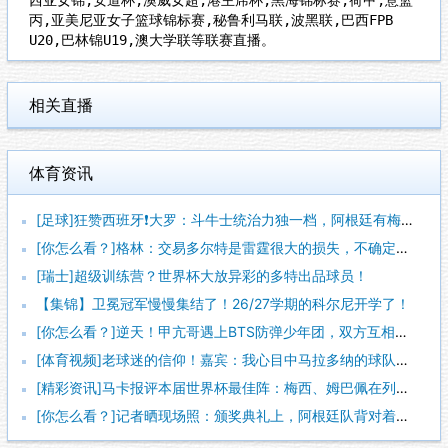
丙,亚美尼亚女子篮球锦标赛,秘鲁利马联,波黑联,巴西FPB
U20,巴林锦U19,澳大学联等联赛直播。
相关直播
体育资讯
[足球]狂赞西班牙❗大罗：斗牛士统治力独一档，阿根廷有梅西也
[你怎么看？]格林：交易多尔特是雷霆很大的损失，不确定卡森能
[瑞士]超级训练营？世界杯大放异彩的多特出品球员！
【集锦】卫冕冠军慢慢集结了！26/27学期的科尔尼开学了！
[你怎么看？]逆天！甲亢哥遇上BTS防弹少年团，双方互相学狗
[体育视频]老球迷的信仰！嘉宾：我心目中马拉多纳的球队，不该
[精彩资讯]马卡报评本届世界杯最佳阵：梅西、姆巴佩在列，西班
[你怎么看？]记者晒现场照：颁奖典礼上，阿根廷队背对着西班牙