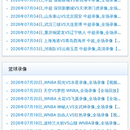
2026年07月04日_中超 深圳新鹏城VS天津津门虎录像_全场录像【高清回放】
2026年07月04日_山东泰山VS北京国安 中超录像_全场录像【高清回放】
2026年07月04日_武汉三镇VS大连英博 中超录像_全场录像【高清回放】
2026年07月04日_重庆铜梁龙VS辽宁铁人 中超录像_全场录像【高清回放】
2026年07月04日 上海海港VS青岛西海岸 中超_全场录像【全场回放】
2026年07月03日_河南队VS云南玉昆 中超录像_高清录像【全场回放】
篮球录像
2026年07月20日_WNBA 阳光VS水星录像_全场录像【视频集锦】
2026年07月20日 天空VS梦想 WNBA_全场录像【全场回放】
2026年07月20日_WNBA 火花VS飞翼录像_全场录像【全场回放】
2026年07月19日_WNBA 神秘人VS女武神录像_全场录像【高清回放】
2026年07月19日_WNBA 自由人VS狂热录像_全场录像【视频集锦】
2026年07月19日_波特兰火焰VS山猫 WNBA录像_全场录像【高清回放】