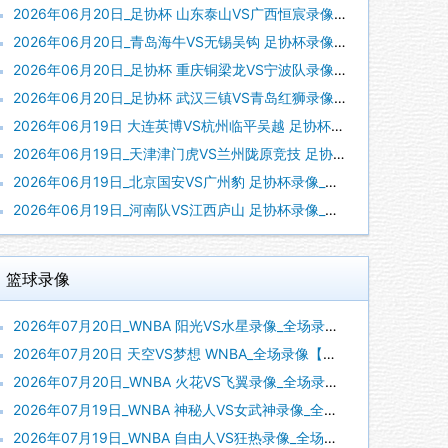
2026年06月20日_足协杯 山东泰山VS广西恒宸录像_全场录像【视频集锦】
2026年06月20日_青岛海牛VS无锡吴钩 足协杯录像_高清录像【全场回放】
2026年06月20日_足协杯 重庆铜梁龙VS宁波队录像_高清录像【全场回放】
2026年06月20日_足协杯 武汉三镇VS青岛红狮录像_全场录像【高清回放】
2026年06月19日 大连英博VS杭州临平吴越 足协杯_全场录像【全场回放】
2026年06月19日_天津津门虎VS兰州陇原竞技 足协杯录像_全场录像【视频集锦】
2026年06月19日_北京国安VS广州豹 足协杯录像_全场录像【高清回放】
2026年06月19日_河南队VS江西庐山 足协杯录像_全场录像【全场回放】
篮球录像
2026年07月20日_WNBA 阳光VS水星录像_全场录像【视频集锦】
2026年07月20日 天空VS梦想 WNBA_全场录像【全场回放】
2026年07月20日_WNBA 火花VS飞翼录像_全场录像【全场回放】
2026年07月19日_WNBA 神秘人VS女武神录像_全场录像【高清回放】
2026年07月19日_WNBA 自由人VS狂热录像_全场录像【视频集锦】