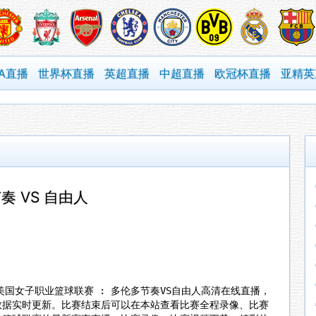
BA直播
世界杯直播
英超直播
中超直播
欧冠杯直播
亚精英
奏 VS 自由人
0分，美国女子职业篮球联赛 : 多伦多节奏VS自由人高清在线直播，
数据实时更新。比赛结束后可以在本站查看比赛全程录像、比赛