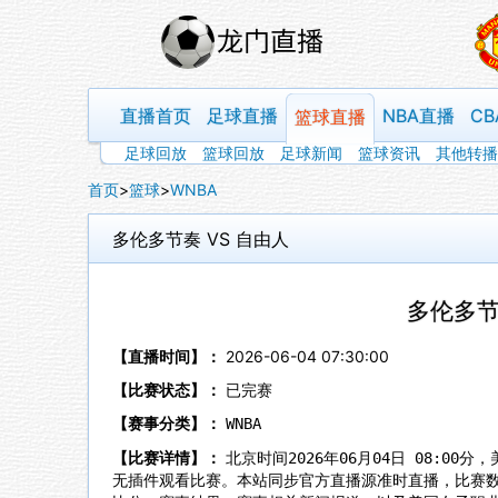
直播首页
足球直播
NBA直播
C
篮球直播
足球回放
篮球回放
足球新闻
篮球资讯
其他转播
首页
>
篮球
>
WNBA
多伦多节奏 VS 自由人
多伦多节
【直播时间】：
2026-06-04 07:30:00
【比赛状态】：
已完赛
【赛事分类】：
WNBA
【比赛详情】：
北京时间2026年06月04日 08:0
无插件观看比赛。本站同步官方直播源准时直播，比赛