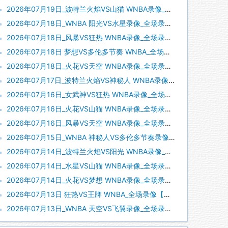
2026年07月19日_波特兰火焰VS山猫 WNBA录像_全场录像【高清回放】
2026年07月18日_WNBA 阳光VS水星录像_全场录像【全场回放】
2026年07月18日_风暴VS狂热 WNBA录像_全场录像【视频集锦】
2026年07月18日 梦想VS多伦多节奏 WNBA_全场录像【视频集锦】
2026年07月18日_火花VS天空 WNBA录像_全场录像【高清回放】
2026年07月17日_波特兰火焰VS神秘人 WNBA录像_全场录像【高清回放】
2026年07月16日_女武神VS狂热 WNBA录像_全场录像【视频集锦】
2026年07月16日_火花VS山猫 WNBA录像_全场录像【视频集锦】
2026年07月16日_风暴VS天空 WNBA录像_全场录像【视频集锦】
2026年07月15日_WNBA 神秘人VS多伦多节奏录像_全场录像【高清回放】
2026年07月14日_波特兰火焰VS阳光 WNBA录像_高清录像【全场回放】
2026年07月14日_水星VS山猫 WNBA录像_全场录像【全场回放】
2026年07月14日_火花VS梦想 WNBA录像_全场录像【全场回放】
2026年07月13日 狂热VS王牌 WNBA_全场录像【全场回放】
2026年07月13日_WNBA 天空VS飞翼录像_全场录像【全场回放】