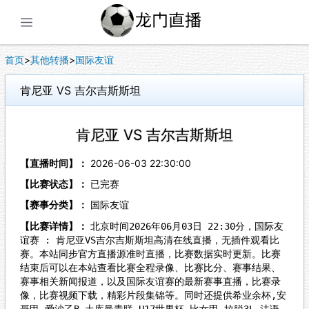
展开菜单
首页
>
其他转播
>
国际友谊
肯尼亚 VS 吉尔吉斯斯坦
肯尼亚 VS 吉尔吉斯斯坦
【直播时间】：
2026-06-03 22:30:00
【比赛状态】：
已完赛
【赛事分类】：
国际友谊
【比赛详情】：
北京时间2026年06月03日 22:30分，国际友
谊赛 : 肯尼亚VS吉尔吉斯斯坦高清在线直播，无插件观看比
赛。本站同步官方直播源准时直播，比赛数据实时更新。比赛
结束后可以在本站查看比赛全程录像、比赛比分、赛事结果、
赛事相关新闻报道，以及国际友谊赛的最新赛事直播，比赛录
像，比赛视频下载，精彩片段集锦等。同时还提供希业余杯,安
哥甲,爱沙乙B,土库曼青联,U17世界杯,比女甲,拉脱3L,法语