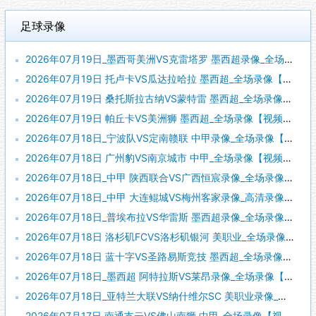
足球录像
2026年07月19日_墨西哥美洲VS克雷塔罗 墨西超录像_全场录像【视频集锦】
2026年07月19日 托卢卡VS瓜达拉哈拉 墨西超_全场录像【视频集锦】
2026年07月19日 桑托斯拉古纳VS蒙特雷 墨西超_全场录像【全场回放】
2026年07月19日 帕丘卡VS美洲狮 墨西超_全场录像【视频集锦】
2026年07月18日_宁波队VS定南赣联 中甲录像_全场录像【视频集锦】
2026年07月18日 广州豹VS南京城市 中甲_全场录像【视频集锦】
2026年07月18日_中甲 陕西联合VS广西恒宸录像_全场录像【高清回放】
2026年07月18日_中甲 大连鲲城VS梅州客家录像_高清录像【全场回放】
2026年07月18日_普埃布拉VS华雷斯 墨西超录像_全场录像【全场回放】
2026年07月18日 洛杉矶FCVS洛杉矶银河 美职业_全场录像【全场回放】
2026年07月18日 蓝十字VS圣路易斯竞技 墨西超_全场录像【视频集锦】
2026年07月18日_墨西超 阿特拉斯VS莱昂录像_全场录像【全场回放】
2026年07月18日_亚特兰大联VS纳什维尔SC 美职业录像_高清录像【全场回放】
2026年07月17日 南通支云VS佛山南狮 中甲_全场录像【视频集锦】