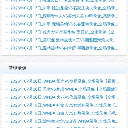
2026年07月17日_中甲 延边龙鼎VS石家庄功夫录像_全场录像【全场回放】
2026年07月17日_深圳青年人VS苏州东吴 中甲录像_高清录像【全场回放】
2026年07月17日_中甲 无锡吴钩VS长春亚泰录像_全场录像【高清回放】
2026年07月17日 老虎大学VS蒂华纳 墨西超_全场录像【全场回放】
2026年07月17日_美职业 波特兰伐木工VS西雅图海湾人录像_全场录像【全场回放】
2026年07月17日_亚特兰特VS内卡萨 墨西超录像_全场录像【全场回放】
篮球录像
2026年07月20日_WNBA 阳光VS水星录像_全场录像【视频集锦】
2026年07月20日 天空VS梦想 WNBA_全场录像【全场回放】
2026年07月20日_WNBA 火花VS飞翼录像_全场录像【全场回放】
2026年07月19日_WNBA 神秘人VS女武神录像_全场录像【高清回放】
2026年07月19日_WNBA 自由人VS狂热录像_全场录像【视频集锦】
2026年07月19日_波特兰火焰VS山猫 WNBA录像_全场录像【高清回放】