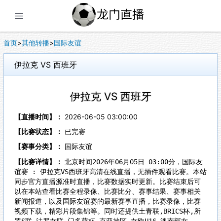
展开菜单
首页
>
其他转播
>
国际友谊
伊拉克 VS 西班牙
伊拉克 VS 西班牙
【直播时间】：
2026-06-05 03:00:00
【比赛状态】：
已完赛
【赛事分类】：
国际友谊
【比赛详情】：
北京时间2026年06月05日 03:00分，国际友
谊赛 : 伊拉克VS西班牙高清在线直播，无插件观看比赛。本站
同步官方直播源准时直播，比赛数据实时更新。比赛结束后可
以在本站查看比赛全程录像、比赛比分、赛事结果、赛事相关
新闻报道，以及国际友谊赛的最新赛事直播，比赛录像，比赛
视频下载，精彩片段集锦等。同时还提供土青联,BRICS杯,所
罗S联,法罗女联,门多萨杯,克亚地区,女欧U16,澳南部女