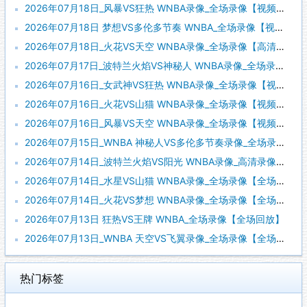
2026年07月18日_风暴VS狂热 WNBA录像_全场录像【视频集锦】
2026年07月18日 梦想VS多伦多节奏 WNBA_全场录像【视频集锦】
2026年07月18日_火花VS天空 WNBA录像_全场录像【高清回放】
2026年07月17日_波特兰火焰VS神秘人 WNBA录像_全场录像【高清回放】
2026年07月16日_女武神VS狂热 WNBA录像_全场录像【视频集锦】
2026年07月16日_火花VS山猫 WNBA录像_全场录像【视频集锦】
2026年07月16日_风暴VS天空 WNBA录像_全场录像【视频集锦】
2026年07月15日_WNBA 神秘人VS多伦多节奏录像_全场录像【高清回放】
2026年07月14日_波特兰火焰VS阳光 WNBA录像_高清录像【全场回放】
2026年07月14日_水星VS山猫 WNBA录像_全场录像【全场回放】
2026年07月14日_火花VS梦想 WNBA录像_全场录像【全场回放】
2026年07月13日 狂热VS王牌 WNBA_全场录像【全场回放】
2026年07月13日_WNBA 天空VS飞翼录像_全场录像【全场回放】
热门标签