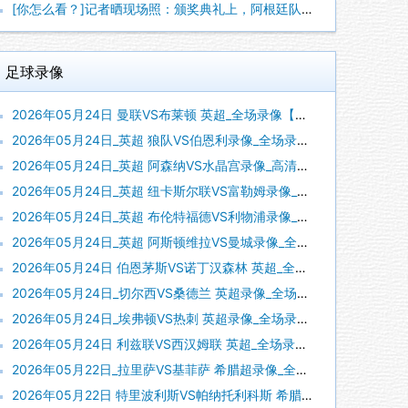
[你怎么看？]记者晒现场照：颁奖典礼上，阿根廷队背对着西班牙
足球录像
2026年05月24日 曼联VS布莱顿 英超_全场录像【视频集锦】
2026年05月24日_英超 狼队VS伯恩利录像_全场录像【全场回放】
2026年05月24日_英超 阿森纳VS水晶宫录像_高清录像【全场回放】
2026年05月24日_英超 纽卡斯尔联VS富勒姆录像_高清录像【全场回放】
2026年05月24日_英超 布伦特福德VS利物浦录像_高清录像【全场回放】
2026年05月24日_英超 阿斯顿维拉VS曼城录像_全场录像【高清回放】
2026年05月24日 伯恩茅斯VS诺丁汉森林 英超_全场录像【全场回放】
2026年05月24日_切尔西VS桑德兰 英超录像_全场录像【全场回放】
2026年05月24日_埃弗顿VS热刺 英超录像_全场录像【高清回放】
2026年05月24日 利兹联VS西汉姆联 英超_全场录像【视频集锦】
2026年05月22日_拉里萨VS基菲萨 希腊超录像_全场录像【全场回放】
2026年05月22日 特里波利斯VS帕纳托利科斯 希腊超_全场录像【全场回放】