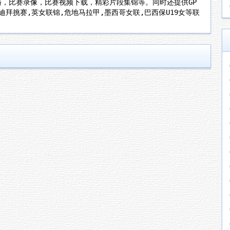
，比赛录像，比赛视频下载，精彩片段集锦等。同时还提供GP
杯,迪拜挑赛,英女联锦,危地马拉甲,墨西哥女联,巴西保U19女等联