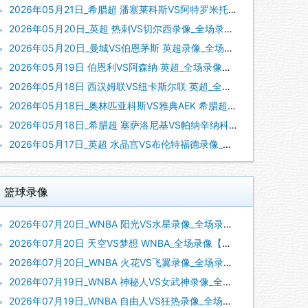
2026年05月21日_希腊超 潘塞莱科斯VS阿特罗米托斯录像_全场录像【全场回放】
2026年05月20日_英超 热刺VS切尔西录像_全场录像【全场回放】
2026年05月20日_曼城VS伯恩茅斯 英超录像_全场录像【视频集锦】
2026年05月19日 伯恩利VS阿森纳 英超_全场录像【全场回放】
2026年05月18日 西汉姆联VS纽卡斯尔联 英超_全场录像【全场回放】
2026年05月18日_奥林匹亚科斯VS雅典AEK 希腊超录像_全场录像【高清回放】
2026年05月18日_希腊超 塞萨洛尼基VS帕纳辛纳科斯录像_高清录像【全场回放】
2026年05月17日_英超 水晶宫VS布伦特福德录像_高清录像【全场回放】
篮球录像
2026年07月20日_WNBA 阳光VS水星录像_全场录像【视频集锦】
2026年07月20日 天空VS梦想 WNBA_全场录像【全场回放】
2026年07月20日_WNBA 火花VS飞翼录像_全场录像【全场回放】
2026年07月19日_WNBA 神秘人VS女武神录像_全场录像【高清回放】
2026年07月19日_WNBA 自由人VS狂热录像_全场录像【视频集锦】