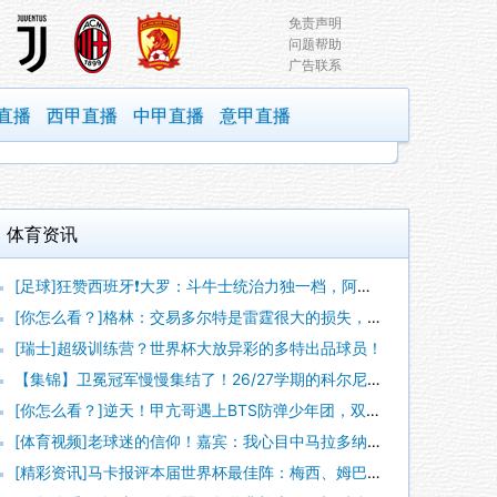
免责声明
问题帮助
广告联系
直播
西甲直播
中甲直播
意甲直播
体育资讯
[足球]狂赞西班牙❗大罗：斗牛士统治力独一档，阿根廷有梅西也
[你怎么看？]格林：交易多尔特是雷霆很大的损失，不确定卡森能
[瑞士]超级训练营？世界杯大放异彩的多特出品球员！
【集锦】卫冕冠军慢慢集结了！26/27学期的科尔尼开学了！
[你怎么看？]逆天！甲亢哥遇上BTS防弹少年团，双方互相学狗
[体育视频]老球迷的信仰！嘉宾：我心目中马拉多纳的球队，不该
[精彩资讯]马卡报评本届世界杯最佳阵：梅西、姆巴佩在列，西班