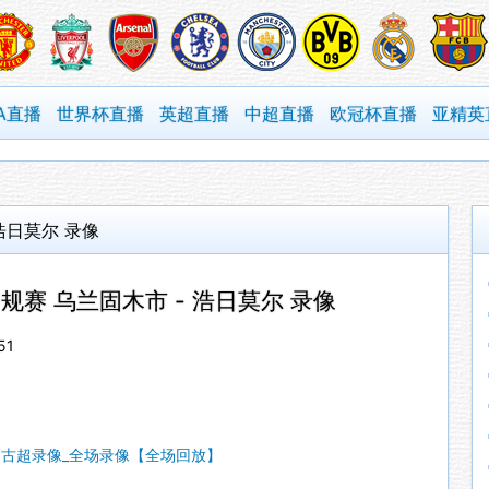
A直播
世界杯直播
英超直播
中超直播
欧冠杯直播
亚精英
 浩日莫尔 录像
超常规赛 乌兰固木市 - 浩日莫尔 录像
51
尔 蒙古超录像_全场录像【全场回放】