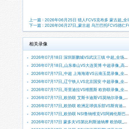
上一篇 : 2026年06月25日 猎人FCVS克布多 蒙古超_
下一篇 : 2026年06月27日_蒙古超 乌兰巴托FCVS德仁
相关录像
2026年07月18日 深圳新鹏城VS武汉三镇 中超_全场录像【视频集锦】
2026年07月18日_山东泰山VS大连英博 中超录像_高清录像【全场回放】
2026年07月17日_中超 上海海港VS云南玉昆录像_全场录像【高清回放】
2026年07月17日_辽宁铁人VS北京国安 中超录像_全场录像【视频集锦】
2026年07月17日_哥里迪拉VS维图斯 欧协联录像_全场录像【高清回放】
2026年07月17日_欧协联 艾斯卡迪斯VS莫纳尔录像_全场录像【视频集锦】
2026年07月17日_欧协联 欧洲足球俱乐部VS斯肯迪亚录像_全场录像【高清回放】
2026年07月17日_欧协联 NSI鲁纳维克VS阿姆伦斯巴达录像_全场录像【高清回放】
2026年07月17日 蒙多夫VS第比利斯迪纳摩 欧协联_全场录像【全场回放】