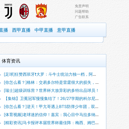
免责声明
问题帮助
广告联系
直播
西甲直播
中甲直播
意甲直播
体育资讯
[足球]狂赞西班牙❗大罗：斗牛士统治力独一档，阿根廷有梅西也
[你怎么看？]格林：交易多尔特是雷霆很大的损失，不确定卡森能
[瑞士]超级训练营？世界杯大放异彩的多特出品球员！
【集锦】卫冕冠军慢慢集结了！26/27学期的科尔尼开学了！
[你怎么看？]逆天！甲亢哥遇上BTS防弹少年团，双方互相学狗
[体育视频]老球迷的信仰！嘉宾：我心目中马拉多纳的球队，不该
[精彩资讯]马卡报评本届世界杯最佳阵：梅西、姆巴佩在列，西班