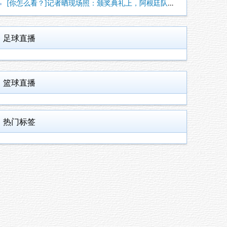
[你怎么看？]记者晒现场照：颁奖典礼上，阿根廷队背对着西班牙
足球直播
篮球直播
热门标签