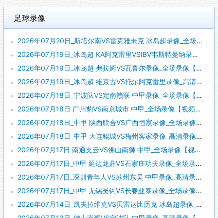
足球录像
2026年07月20日_斯塔尔南VS雷克雅未克 冰岛超录像_全场录像【全场回放】
2026年07月19日_冰岛超 KA阿克雷里VSIBV韦斯特曼纳录像_高清录像【全场回放】
2026年07月19日_冰岛超 弗拉姆VS瓦鲁尔录像_全场录像【全场回放】
2026年07月19日_冰岛超 维京古VS托尔阿克雷里录像_高清录像【全场回放】
2026年07月18日_宁波队VS定南赣联 中甲录像_全场录像【视频集锦】
2026年07月18日 广州豹VS南京城市 中甲_全场录像【视频集锦】
2026年07月18日_中甲 陕西联合VS广西恒宸录像_全场录像【高清回放】
2026年07月18日_中甲 大连鲲城VS梅州客家录像_高清录像【全场回放】
2026年07月17日 南通支云VS佛山南狮 中甲_全场录像【视频集锦】
2026年07月17日_中甲 延边龙鼎VS石家庄功夫录像_全场录像【全场回放】
2026年07月17日_深圳青年人VS苏州东吴 中甲录像_高清录像【全场回放】
2026年07月17日_中甲 无锡吴钩VS长春亚泰录像_全场录像【高清回放】
2026年07月14日_凯夫拉维克VS贝雷达比历克 冰岛超录像_高清录像【全场回放】
2026年07月13日_佛山南狮VS宁波队 中甲录像_高清录像【全场回放】