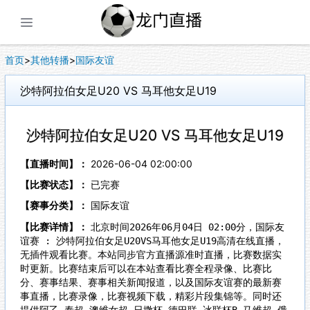
展开菜单
首页
>
其他转播
>
国际友谊
沙特阿拉伯女足U20 VS 马耳他女足U19
沙特阿拉伯女足U20 VS 马耳他女足U19
【直播时间】：
2026-06-04 02:00:00
【比赛状态】：
已完赛
【赛事分类】：
国际友谊
【比赛详情】：
北京时间2026年06月04日 02:00分，国际友
谊赛 : 沙特阿拉伯女足U20VS马耳他女足U19高清在线直播，
无插件观看比赛。本站同步官方直播源准时直播，比赛数据实
时更新。比赛结束后可以在本站查看比赛全程录像、比赛比
分、赛事结果、赛事相关新闻报道，以及国际友谊赛的最新赛
事直播，比赛录像，比赛视频下载，精彩片段集锦等。同时还
提供阿乙,泰超,澳维女超,日撒杯,德巴联,冰联杯B,马维超,俄