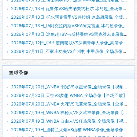
2026年07月13日 瓦鲁尔VS哈夫纳夫约杜尔 冰岛超_全场录像【视频集锦】
2026年07月13日_托尔阿克雷里VS弗拉姆 冰岛超录像_全场录像【高清回放】
2026年07月13日_IA阿克拉内斯VSKA阿克雷里 冰岛超录像_全场录像【全场回放】
2026年07月13日_冰岛超 IBV韦斯特曼纳VS雷克雅未克录像_全场录像【视频集锦】
2026年07月12日_中甲 定南赣联VS深圳青年人录像_高清录像【全场回放】
2026年07月11日_石家庄功夫VS广州豹 中甲录像_全场录像【全场回放】
篮球录像
2026年07月20日_WNBA 阳光VS水星录像_全场录像【视频集锦】
2026年07月20日 天空VS梦想 WNBA_全场录像【全场回放】
2026年07月20日_WNBA 火花VS飞翼录像_全场录像【全场回放】
2026年07月19日_WNBA 神秘人VS女武神录像_全场录像【高清回放】
2026年07月19日_WNBA 自由人VS狂热录像_全场录像【视频集锦】
2026年07月19日_波特兰火焰VS山猫 WNBA录像_全场录像【高清回放】