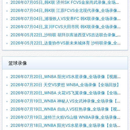
2026年07月05日_韩K联 济州SK FCVS金泉尚武录像_全场录像【全场回放】
2026年07月04日_韩K联 江原FCVS全北现代录像_全场录像【高清回放】
2026年07月04日_浦项铁人VS安养FC 韩K联录像_全场录像【全场回放】
2026年07月04日_富川FCVS大田市民 韩K联录像_全场录像【全场回放】
2026年05月22日_沙特联 胡拜尔库迪西亚VS吉达联合录像_高清录像【全场回放】
2026年05月22日_达曼协作VS新未来城体育 沙特联录像_全场录像【全场回放】
篮球录像
2026年07月20日_WNBA 阳光VS水星录像_全场录像【视频集锦】
2026年07月20日 天空VS梦想 WNBA_全场录像【全场回放】
2026年07月20日_WNBA 火花VS飞翼录像_全场录像【全场回放】
2026年07月19日_WNBA 神秘人VS女武神录像_全场录像【高清回放】
2026年07月19日_WNBA 自由人VS狂热录像_全场录像【视频集锦】
2026年07月19日_波特兰火焰VS山猫 WNBA录像_全场录像【高清回放】
2026年07月18日_WNBA 阳光VS水星录像_全场录像【全场回放】