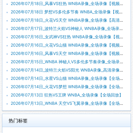
2026年07月18日_风暴VS狂热 WNBA录像_全场录像【视频集锦】
2026年07月18日 梦想VS多伦多节奏 WNBA_全场录像【视频集锦】
2026年07月18日_火花VS天空 WNBA录像_全场录像【高清回放】
2026年07月17日_波特兰火焰VS神秘人 WNBA录像_全场录像【高清回放】
2026年07月16日_女武神VS狂热 WNBA录像_全场录像【视频集锦】
2026年07月16日_火花VS山猫 WNBA录像_全场录像【视频集锦】
2026年07月16日_风暴VS天空 WNBA录像_全场录像【视频集锦】
2026年07月15日_WNBA 神秘人VS多伦多节奏录像_全场录像【高清回放】
2026年07月14日_波特兰火焰VS阳光 WNBA录像_高清录像【全场回放】
2026年07月14日_水星VS山猫 WNBA录像_全场录像【全场回放】
2026年07月14日_火花VS梦想 WNBA录像_全场录像【全场回放】
2026年07月13日 狂热VS王牌 WNBA_全场录像【全场回放】
2026年07月13日_WNBA 天空VS飞翼录像_全场录像【全场回放】
热门标签