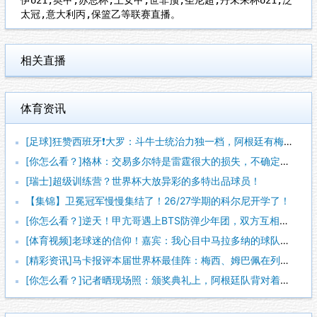
太冠,意大利丙,保篮乙等联赛直播。
相关直播
体育资讯
[足球]狂赞西班牙❗大罗：斗牛士统治力独一档，阿根廷有梅西也
[你怎么看？]格林：交易多尔特是雷霆很大的损失，不确定卡森能
[瑞士]超级训练营？世界杯大放异彩的多特出品球员！
【集锦】卫冕冠军慢慢集结了！26/27学期的科尔尼开学了！
[你怎么看？]逆天！甲亢哥遇上BTS防弹少年团，双方互相学狗
[体育视频]老球迷的信仰！嘉宾：我心目中马拉多纳的球队，不该
[精彩资讯]马卡报评本届世界杯最佳阵：梅西、姆巴佩在列，西班
[你怎么看？]记者晒现场照：颁奖典礼上，阿根廷队背对着西班牙