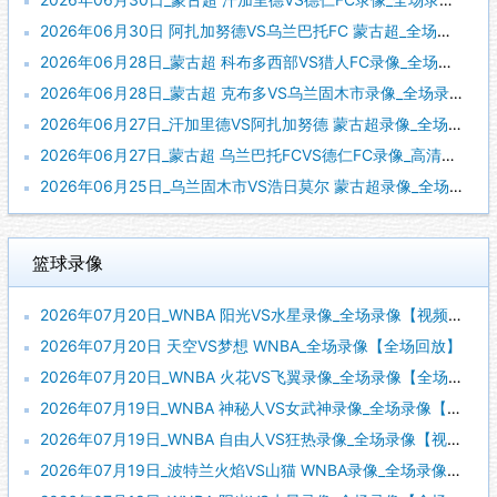
2026年06月30日 阿扎加努德VS乌兰巴托FC 蒙古超_全场录像【视频集锦】
2026年06月28日_蒙古超 科布多西部VS猎人FC录像_全场录像【视频集锦】
2026年06月28日_蒙古超 克布多VS乌兰固木市录像_全场录像【高清回放】
2026年06月27日_汗加里德VS阿扎加努德 蒙古超录像_全场录像【视频集锦】
2026年06月27日_蒙古超 乌兰巴托FCVS德仁FC录像_高清录像【全场回放】
2026年06月25日_乌兰固木市VS浩日莫尔 蒙古超录像_全场录像【全场回放】
篮球录像
2026年07月20日_WNBA 阳光VS水星录像_全场录像【视频集锦】
2026年07月20日 天空VS梦想 WNBA_全场录像【全场回放】
2026年07月20日_WNBA 火花VS飞翼录像_全场录像【全场回放】
2026年07月19日_WNBA 神秘人VS女武神录像_全场录像【高清回放】
2026年07月19日_WNBA 自由人VS狂热录像_全场录像【视频集锦】
2026年07月19日_波特兰火焰VS山猫 WNBA录像_全场录像【高清回放】