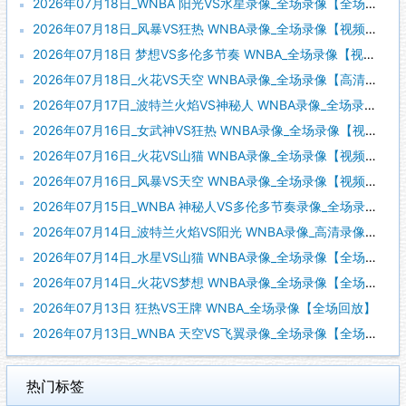
2026年07月18日_WNBA 阳光VS水星录像_全场录像【全场回放】
2026年07月18日_风暴VS狂热 WNBA录像_全场录像【视频集锦】
2026年07月18日 梦想VS多伦多节奏 WNBA_全场录像【视频集锦】
2026年07月18日_火花VS天空 WNBA录像_全场录像【高清回放】
2026年07月17日_波特兰火焰VS神秘人 WNBA录像_全场录像【高清回放】
2026年07月16日_女武神VS狂热 WNBA录像_全场录像【视频集锦】
2026年07月16日_火花VS山猫 WNBA录像_全场录像【视频集锦】
2026年07月16日_风暴VS天空 WNBA录像_全场录像【视频集锦】
2026年07月15日_WNBA 神秘人VS多伦多节奏录像_全场录像【高清回放】
2026年07月14日_波特兰火焰VS阳光 WNBA录像_高清录像【全场回放】
2026年07月14日_水星VS山猫 WNBA录像_全场录像【全场回放】
2026年07月14日_火花VS梦想 WNBA录像_全场录像【全场回放】
2026年07月13日 狂热VS王牌 WNBA_全场录像【全场回放】
2026年07月13日_WNBA 天空VS飞翼录像_全场录像【全场回放】
热门标签