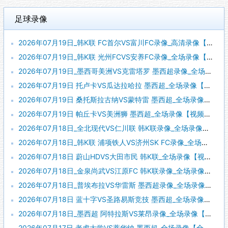
足球录像
2026年07月19日_韩K联 FC首尔VS富川FC录像_高清录像【全场回放】
2026年07月19日_韩K联 光州FCVS安养FC录像_全场录像【全场回放】
2026年07月19日_墨西哥美洲VS克雷塔罗 墨西超录像_全场录像【视频集锦】
2026年07月19日 托卢卡VS瓜达拉哈拉 墨西超_全场录像【视频集锦】
2026年07月19日 桑托斯拉古纳VS蒙特雷 墨西超_全场录像【全场回放】
2026年07月19日 帕丘卡VS美洲狮 墨西超_全场录像【视频集锦】
2026年07月18日_全北现代VS仁川联 韩K联录像_全场录像【视频集锦】
2026年07月18日_韩K联 浦项铁人VS济州SK FC录像_全场录像【高清回放】
2026年07月18日 蔚山HDVS大田市民 韩K联_全场录像【视频集锦】
2026年07月18日_金泉尚武VS江原FC 韩K联录像_全场录像【全场回放】
2026年07月18日_普埃布拉VS华雷斯 墨西超录像_全场录像【全场回放】
2026年07月18日 蓝十字VS圣路易斯竞技 墨西超_全场录像【视频集锦】
2026年07月18日_墨西超 阿特拉斯VS莱昂录像_全场录像【全场回放】
2026年07月17日 老虎大学VS蒂华纳 墨西超_全场录像【全场回放】