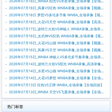
2026年07月18日_WNBA 阳光VS水星录像_全场录像【全场回放】
2026年07月18日_风暴VS狂热 WNBA录像_全场录像【视频集锦】
2026年07月18日 梦想VS多伦多节奏 WNBA_全场录像【视频集锦】
2026年07月18日_火花VS天空 WNBA录像_全场录像【高清回放】
2026年07月17日_波特兰火焰VS神秘人 WNBA录像_全场录像【高清回放】
2026年07月16日_女武神VS狂热 WNBA录像_全场录像【视频集锦】
2026年07月16日_火花VS山猫 WNBA录像_全场录像【视频集锦】
2026年07月16日_风暴VS天空 WNBA录像_全场录像【视频集锦】
2026年07月15日_WNBA 神秘人VS多伦多节奏录像_全场录像【高清回放】
2026年07月14日_波特兰火焰VS阳光 WNBA录像_高清录像【全场回放】
2026年07月14日_水星VS山猫 WNBA录像_全场录像【全场回放】
2026年07月14日_火花VS梦想 WNBA录像_全场录像【全场回放】
2026年07月13日 狂热VS王牌 WNBA_全场录像【全场回放】
2026年07月13日_WNBA 天空VS飞翼录像_全场录像【全场回放】
热门标签