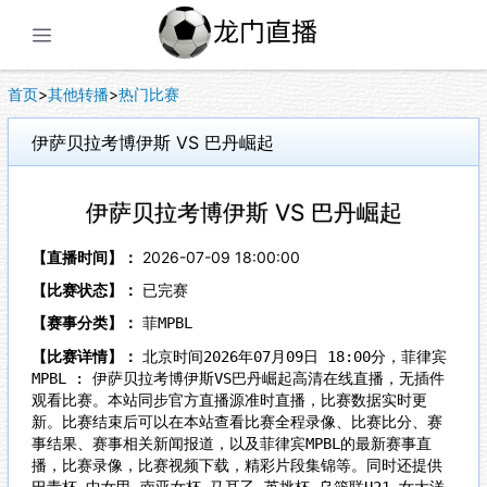
展开菜单
首页
>
其他转播
>
热门比赛
伊萨贝拉考博伊斯 VS 巴丹崛起
伊萨贝拉考博伊斯 VS 巴丹崛起
【直播时间】：
2026-07-09 18:00:00
【比赛状态】：
已完赛
【赛事分类】：
菲MPBL
【比赛详情】：
北京时间2026年07月09日 18:00分，菲律宾
MPBL : 伊萨贝拉考博伊斯VS巴丹崛起高清在线直播，无插件
观看比赛。本站同步官方直播源准时直播，比赛数据实时更
新。比赛结束后可以在本站查看比赛全程录像、比赛比分、赛
事结果、赛事相关新闻报道，以及菲律宾MPBL的最新赛事直
播，比赛录像，比赛视频下载，精彩片段集锦等。同时还提供
巴青杯,中女甲,南亚女杯,马耳乙,英挑杯,乌篮联U21,女大洋