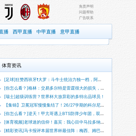
免责声明
问题帮助
广告联系
直播
西甲直播
中甲直播
意甲直播
体育资讯
[足球]狂赞西班牙❗大罗：斗牛士统治力独一档，阿根廷有梅西也
[你怎么看？]格林：交易多尔特是雷霆很大的损失，不确定卡森能
[瑞士]超级训练营？世界杯大放异彩的多特出品球员！
【集锦】卫冕冠军慢慢集结了！26/27学期的科尔尼开学了！
[你怎么看？]逆天！甲亢哥遇上BTS防弹少年团，双方互相学狗
[体育视频]老球迷的信仰！嘉宾：我心目中马拉多纳的球队，不该
[精彩资讯]马卡报评本届世界杯最佳阵：梅西、姆巴佩在列，西班