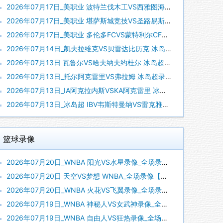
2026年07月17日_美职业 波特兰伐木工VS西雅图海湾人录像_全场录像【全场回放】
2026年07月17日_美职业 堪萨斯城竞技VS圣路易斯城录像_高清录像【全场回放】
2026年07月17日_美职业 多伦多FCVS蒙特利尔CF录像_全场录像【全场回放】
2026年07月14日_凯夫拉维克VS贝雷达比历克 冰岛超录像_高清录像【全场回放】
2026年07月13日 瓦鲁尔VS哈夫纳夫约杜尔 冰岛超_全场录像【视频集锦】
2026年07月13日_托尔阿克雷里VS弗拉姆 冰岛超录像_全场录像【高清回放】
2026年07月13日_IA阿克拉内斯VSKA阿克雷里 冰岛超录像_全场录像【全场回放】
2026年07月13日_冰岛超 IBV韦斯特曼纳VS雷克雅未克录像_全场录像【视频集锦】
篮球录像
2026年07月20日_WNBA 阳光VS水星录像_全场录像【视频集锦】
2026年07月20日 天空VS梦想 WNBA_全场录像【全场回放】
2026年07月20日_WNBA 火花VS飞翼录像_全场录像【全场回放】
2026年07月19日_WNBA 神秘人VS女武神录像_全场录像【高清回放】
2026年07月19日_WNBA 自由人VS狂热录像_全场录像【视频集锦】