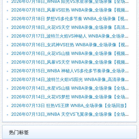
2026年07月18日_WNBA 阳光VS水星录像_全场录像【全场回放】
2026年07月18日_风暴VS狂热 WNBA录像_全场录像【视频集锦】
2026年07月18日 梦想VS多伦多节奏 WNBA_全场录像【视频集锦】
2026年07月18日_火花VS天空 WNBA录像_全场录像【高清回放】
2026年07月17日_波特兰火焰VS神秘人 WNBA录像_全场录像【高清回放】
2026年07月16日_女武神VS狂热 WNBA录像_全场录像【视频集锦】
2026年07月16日_火花VS山猫 WNBA录像_全场录像【视频集锦】
2026年07月16日_风暴VS天空 WNBA录像_全场录像【视频集锦】
2026年07月15日_WNBA 神秘人VS多伦多节奏录像_全场录像【高清回放】
2026年07月14日_波特兰火焰VS阳光 WNBA录像_高清录像【全场回放】
2026年07月14日_水星VS山猫 WNBA录像_全场录像【全场回放】
2026年07月14日_火花VS梦想 WNBA录像_全场录像【全场回放】
2026年07月13日 狂热VS王牌 WNBA_全场录像【全场回放】
2026年07月13日_WNBA 天空VS飞翼录像_全场录像【全场回放】
热门标签