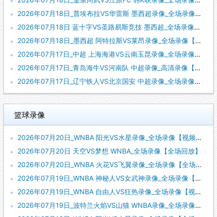
2026年07月18日_普埃布拉VS华雷斯 墨西超录像_全场录像【全场回放】
2026年07月18日 蓝十字VS圣路易斯竞技 墨西超_全场录像【视频集锦】
2026年07月18日_墨西超 阿特拉斯VS莱昂录像_全场录像【全场回放】
2026年07月17日_中超 上海海港VS云南玉昆录像_全场录像【高清回放】
2026年07月17日_青岛海牛VS河南队 中超录像_高清录像【全场回放】
2026年07月17日_辽宁铁人VS北京国安 中超录像_全场录像【视频集锦】
篮球录像
2026年07月20日_WNBA 阳光VS水星录像_全场录像【视频集锦】
2026年07月20日 天空VS梦想 WNBA_全场录像【全场回放】
2026年07月20日_WNBA 火花VS飞翼录像_全场录像【全场回放】
2026年07月19日_WNBA 神秘人VS女武神录像_全场录像【高清回放】
2026年07月19日_WNBA 自由人VS狂热录像_全场录像【视频集锦】
2026年07月19日_波特兰火焰VS山猫 WNBA录像_全场录像【高清回放】