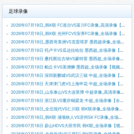
足球录像
2026年07月19日_韩K联 FC首尔VS富川FC录像_高清录像【全场回放】
2026年07月19日_韩K联 光州FCVS安养FC录像_全场录像【全场回放】
2026年07月19日_墨西哥美洲VS克雷塔罗 墨西超录像_全场录像【视频集锦】
2026年07月19日 托卢卡VS瓜达拉哈拉 墨西超_全场录像【视频集锦】
2026年07月19日 桑托斯拉古纳VS蒙特雷 墨西超_全场录像【全场回放】
2026年07月19日 帕丘卡VS美洲狮 墨西超_全场录像【视频集锦】
2026年07月18日 深圳新鹏城VS武汉三镇 中超_全场录像【视频集锦】
2026年07月18日 天津津门虎VS上海申花 中超_全场录像【视频集锦】
2026年07月18日_山东泰山VS大连英博 中超录像_高清录像【全场回放】
2026年07月18日 浙江队VS重庆铜梁龙 中超_全场录像【全场回放】
2026年07月18日_全北现代VS仁川联 韩K联录像_全场录像【视频集锦】
2026年07月18日_韩K联 浦项铁人VS济州SK FC录像_全场录像【高清回放】
2026年07月18日 蔚山HDVS大田市民 韩K联_全场录像【视频集锦】
2026年07月18日_金泉尚武VS江原FC 韩K联录像_全场录像【全场回放】