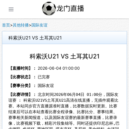
展开菜单
首页
>
其他转播
>
国际友谊
科索沃U21 VS 土耳其U21
科索沃U21 VS 土耳其U21
【直播时间】：
2026-06-04 01:00:00
【比赛状态】：
已完赛
【赛事分类】：
国际友谊
【比赛详情】：
北京时间2026年06月04日 01:00分，国际友
谊赛 : 科索沃U21VS土耳其U21高清在线直播，无插件观看比
赛。本站同步官方直播源准时直播，比赛数据实时更新。比赛
结束后可以在本站查看比赛全程录像、比赛比分、赛事结果、
赛事相关新闻报道，以及国际友谊赛的最新赛事直播，比赛录
像，比赛视频下载，精彩片段集锦等。同时还提供印尼总杯,巴
卡德联,也超杯,西地区联,塔吉克杯,圣尼超,美女锦标,大洋冠