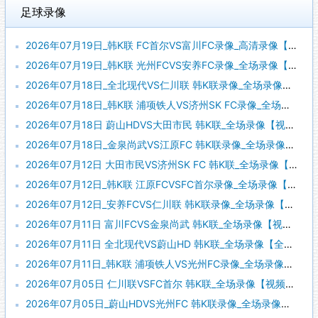
足球录像
2026年07月19日_韩K联 FC首尔VS富川FC录像_高清录像【全场回放】
2026年07月19日_韩K联 光州FCVS安养FC录像_全场录像【全场回放】
2026年07月18日_全北现代VS仁川联 韩K联录像_全场录像【视频集锦】
2026年07月18日_韩K联 浦项铁人VS济州SK FC录像_全场录像【高清回放】
2026年07月18日 蔚山HDVS大田市民 韩K联_全场录像【视频集锦】
2026年07月18日_金泉尚武VS江原FC 韩K联录像_全场录像【全场回放】
2026年07月12日 大田市民VS济州SK FC 韩K联_全场录像【全场回放】
2026年07月12日_韩K联 江原FCVSFC首尔录像_全场录像【视频集锦】
2026年07月12日_安养FCVS仁川联 韩K联录像_全场录像【全场回放】
2026年07月11日 富川FCVS金泉尚武 韩K联_全场录像【视频集锦】
2026年07月11日 全北现代VS蔚山HD 韩K联_全场录像【全场回放】
2026年07月11日_韩K联 浦项铁人VS光州FC录像_全场录像【视频集锦】
2026年07月05日 仁川联VSFC首尔 韩K联_全场录像【视频集锦】
2026年07月05日_蔚山HDVS光州FC 韩K联录像_全场录像【视频集锦】