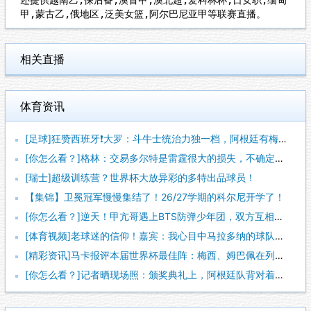
甲,蒙古乙,俄地区,泛美女篮,阿尔巴尼亚甲等联赛直播。
相关直播
体育资讯
[足球]狂赞西班牙❗大罗：斗牛士统治力独一档，阿根廷有梅西也
[你怎么看？]格林：交易多尔特是雷霆很大的损失，不确定卡森能
[瑞士]超级训练营？世界杯大放异彩的多特出品球员！
【集锦】卫冕冠军慢慢集结了！26/27学期的科尔尼开学了！
[你怎么看？]逆天！甲亢哥遇上BTS防弹少年团，双方互相学狗
[体育视频]老球迷的信仰！嘉宾：我心目中马拉多纳的球队，不该
[精彩资讯]马卡报评本届世界杯最佳阵：梅西、姆巴佩在列，西班
[你怎么看？]记者晒现场照：颁奖典礼上，阿根廷队背对着西班牙