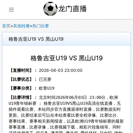
展开菜单
首页
>
其他转播
>
热门比赛
格鲁吉亚U19 VS 黑山U19
格鲁吉亚U19 VS 黑山U19
【直播时间】：
2026-06-03 23:00:00
【比赛状态】：
已完赛
【赛事分类】：
欧青U19
【比赛详情】：
北京时间2026年06月03日 23:00分，欧洲
U19青年锦标赛 : 格鲁吉亚U19VS黑山U19高清在线直播，无
插件观看比赛。本站同步官方直播源准时直播，比赛数据实时
更新。比赛结束后可以在本站查看比赛全程录像、比赛比分、
赛事结果、赛事相关新闻报道，以及欧洲U19青年锦标赛的最新
赛事直播，比赛录像，比赛视频下载，精彩片段集锦等。同时
还提供越南乙,保后备,澳首甲,澳北超,爱科林杯,日女职,缅甸