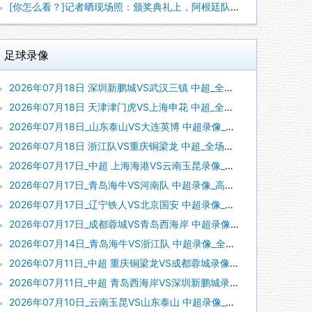
[你怎么看？]记者晒现场照：颁奖典礼上，阿根廷队背对着西班牙
足球录像
2026年07月18日 深圳新鹏城VS武汉三镇 中超_全场录像【视频集锦】
2026年07月18日 天津津门虎VS上海申花 中超_全场录像【视频集锦】
2026年07月18日_山东泰山VS大连英博 中超录像_高清录像【全场回放】
2026年07月18日 浙江队VS重庆铜梁龙 中超_全场录像【全场回放】
2026年07月17日_中超 上海海港VS云南玉昆录像_全场录像【高清回放】
2026年07月17日_青岛海牛VS河南队 中超录像_高清录像【全场回放】
2026年07月17日_辽宁铁人VS北京国安 中超录像_全场录像【视频集锦】
2026年07月17日_成都蓉城VS青岛西海岸 中超录像_全场录像【高清回放】
2026年07月14日_青岛海牛VS浙江队 中超录像_全场录像【高清回放】
2026年07月11日_中超 重庆铜梁龙VS成都蓉城录像_全场录像【全场回放】
2026年07月11日_中超 青岛西海岸VS深圳新鹏城录像_高清录像【全场回放】
2026年07月10日_云南玉昆VS山东泰山 中超录像_全场录像【全场回放】