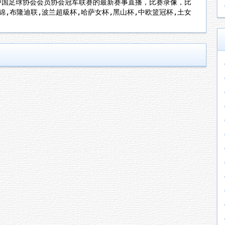
中国足球协会会员协会冠军联赛的最新赛事直播，比赛录像，比
,布隆迪联,波兰超級杯,哈萨女杯,黑山杯,中欧篮冠杯,土女