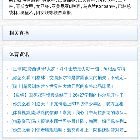
杯,哥斯女甲,女亚杯,亚美尼亚B联赛,乌克兰Korban杯,巴林总
统杯,奥篮乙,阿女联等联赛直播。
相关直播
体育资讯
[足球]狂赞西班牙❗大罗：斗牛士统治力独一档，阿根廷有梅西也
[你怎么看？]格林：交易多尔特是雷霆很大的损失，不确定卡森能
[瑞士]超级训练营？世界杯大放异彩的多特出品球员！
【集锦】卫冕冠军慢慢集结了！26/27学期的科尔尼开学了！
[你怎么看？]逆天！甲亢哥遇上BTS防弹少年团，双方互相学狗
[体育视频]老球迷的信仰！嘉宾：我心目中马拉多纳的球队，不该
[精彩资讯]马卡报评本届世界杯最佳阵：梅西、姆巴佩在列，西班
[你怎么看？]记者晒现场照：颁奖典礼上，阿根廷队背对着西班牙