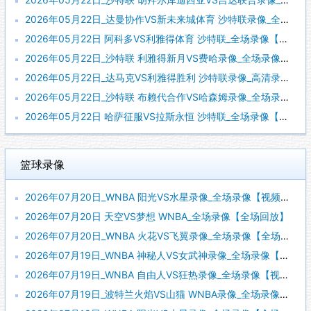
2026年05月22日_达曼协作VS新未来城体育 沙特联录像_全场录像【全场回放】
2026年05月22日 阿科多VS利雅得体育 沙特联_全场录像【全场回放】
2026年05月22日_沙特联 利雅得新月VS费哈录像_全场录像【视频集锦】
2026年05月22日_达马克VS利雅得胜利 沙特联录像_高清录像【全场回放】
2026年05月22日_沙特联 布赖代合作VS哈森姆录像_全场录像【高清回放】
2026年05月22日 哈萨征服VS拉斯永恒 沙特联_全场录像【全场回放】
篮球录像
2026年07月20日_WNBA 阳光VS水星录像_全场录像【视频集锦】
2026年07月20日 天空VS梦想 WNBA_全场录像【全场回放】
2026年07月20日_WNBA 火花VS飞翼录像_全场录像【全场回放】
2026年07月19日_WNBA 神秘人VS女武神录像_全场录像【高清回放】
2026年07月19日_WNBA 自由人VS狂热录像_全场录像【视频集锦】
2026年07月19日_波特兰火焰VS山猫 WNBA录像_全场录像【高清回放】