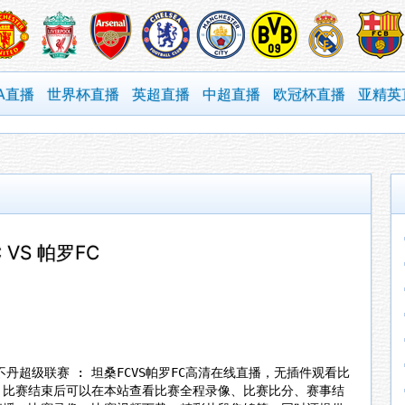
A直播
世界杯直播
英超直播
中超直播
欧冠杯直播
亚精英
 VS 帕罗FC
分，不丹超级联赛 : 坦桑FCVS帕罗FC高清在线直播，无插件观看比
。比赛结束后可以在本站查看比赛全程录像、比赛比分、赛事结