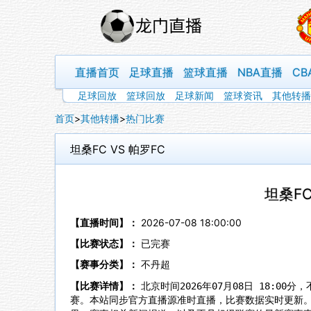
直播首页
足球直播
篮球直播
NBA直播
CB
足球回放
篮球回放
足球新闻
篮球资讯
其他转播
首页
>
其他转播
>
热门比赛
坦桑FC VS 帕罗FC
坦桑FC
【直播时间】：
2026-07-08 18:00:00
【比赛状态】：
已完赛
【赛事分类】：
不丹超
【比赛详情】：
北京时间2026年07月08日 18:00
赛。本站同步官方直播源准时直播，比赛数据实时更新