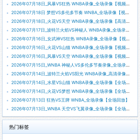
2026年07月18日_风暴VS狂热 WNBA录像_全场录像【视频集锦】
2026年07月18日 梦想VS多伦多节奏 WNBA_全场录像【视频集锦】
2026年07月18日_火花VS天空 WNBA录像_全场录像【高清回放】
2026年07月17日_波特兰火焰VS神秘人 WNBA录像_全场录像【高清回放】
2026年07月16日_女武神VS狂热 WNBA录像_全场录像【视频集锦】
2026年07月16日_火花VS山猫 WNBA录像_全场录像【视频集锦】
2026年07月16日_风暴VS天空 WNBA录像_全场录像【视频集锦】
2026年07月15日_WNBA 神秘人VS多伦多节奏录像_全场录像【高清回放】
2026年07月14日_波特兰火焰VS阳光 WNBA录像_高清录像【全场回放】
2026年07月14日_水星VS山猫 WNBA录像_全场录像【全场回放】
2026年07月14日_火花VS梦想 WNBA录像_全场录像【全场回放】
2026年07月13日 狂热VS王牌 WNBA_全场录像【全场回放】
2026年07月13日_WNBA 天空VS飞翼录像_全场录像【全场回放】
热门标签