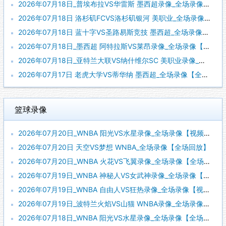
2026年07月18日_普埃布拉VS华雷斯 墨西超录像_全场录像【全场回放】
2026年07月18日 洛杉矶FCVS洛杉矶银河 美职业_全场录像【全场回放】
2026年07月18日 蓝十字VS圣路易斯竞技 墨西超_全场录像【视频集锦】
2026年07月18日_墨西超 阿特拉斯VS莱昂录像_全场录像【全场回放】
2026年07月18日_亚特兰大联VS纳什维尔SC 美职业录像_高清录像【全场回放】
2026年07月17日 老虎大学VS蒂华纳 墨西超_全场录像【全场回放】
篮球录像
2026年07月20日_WNBA 阳光VS水星录像_全场录像【视频集锦】
2026年07月20日 天空VS梦想 WNBA_全场录像【全场回放】
2026年07月20日_WNBA 火花VS飞翼录像_全场录像【全场回放】
2026年07月19日_WNBA 神秘人VS女武神录像_全场录像【高清回放】
2026年07月19日_WNBA 自由人VS狂热录像_全场录像【视频集锦】
2026年07月19日_波特兰火焰VS山猫 WNBA录像_全场录像【高清回放】
2026年07月18日_WNBA 阳光VS水星录像_全场录像【全场回放】