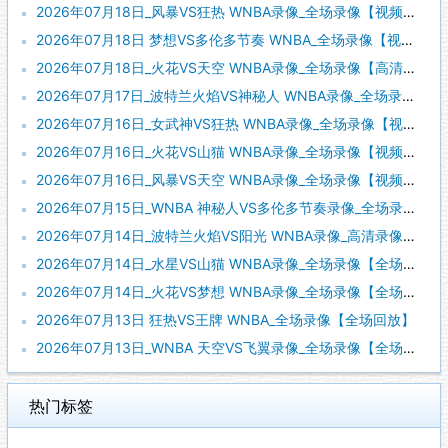
2026年07月18日_风暴VS狂热 WNBA录像_全场录像【视频集锦】
2026年07月18日 梦想VS多伦多节奏 WNBA_全场录像【视频集锦】
2026年07月18日_火花VS天空 WNBA录像_全场录像【高清回放】
2026年07月17日_波特兰火焰VS神秘人 WNBA录像_全场录像【高清回放】
2026年07月16日_女武神VS狂热 WNBA录像_全场录像【视频集锦】
2026年07月16日_火花VS山猫 WNBA录像_全场录像【视频集锦】
2026年07月16日_风暴VS天空 WNBA录像_全场录像【视频集锦】
2026年07月15日_WNBA 神秘人VS多伦多节奏录像_全场录像【高清回放】
2026年07月14日_波特兰火焰VS阳光 WNBA录像_高清录像【全场回放】
2026年07月14日_水星VS山猫 WNBA录像_全场录像【全场回放】
2026年07月14日_火花VS梦想 WNBA录像_全场录像【全场回放】
2026年07月13日 狂热VS王牌 WNBA_全场录像【全场回放】
2026年07月13日_WNBA 天空VS飞翼录像_全场录像【全场回放】
热门标签